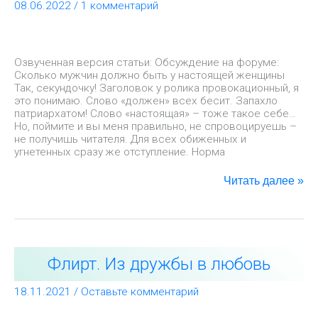
08.06.2022
/
1 комментарий
настоящей
женщины
Озвученная версия статьи: Обсуждение на форуме:
Сколько мужчин должно быть у настоящей женщины
Так, секундочку! Заголовок у ролика провокационный, я
это понимаю. Слово «должен» всех бесит. Запахло
патриархатом! Слово «настоящая» – тоже такое себе…
Но, поймите и вы меня правильно, не спровоцируешь –
не получишь читателя. Для всех обиженных и
угнетенных сразу же отступление. Норма
Читать далее »
Флирт.
Флирт. Из дружбы в любовь
Из
дружбы
в
18.11.2021
/
Оставьте комментарий
любовь