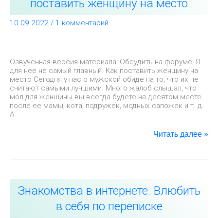
поставить женщину на место
не
самый
10.09.2022
/
1 комментарий
главный.
Как
поставить
женщину
на
Озвученная версия материала: Обсудить на форуме: Я
место
для нее не самый главный. Как поставить женщину на
место Сегодня у нас о мужской обиде на то, что их не
считают самыми лучшими. Много жалоб слышал, что
мол для женщины вы всегда будете на десятом месте
после ее мамы, кота, подружек, модных сапожек и т. д.
А
Читать далее »
Знакомства
Знакомства в интернете. Влюбить
в
интернете.
в себя по переписке
Влюбить
в