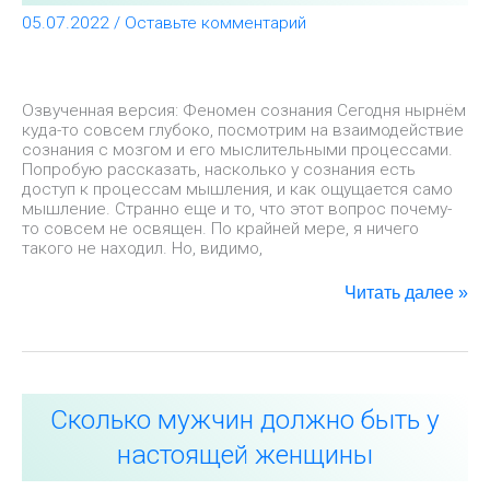
думает
05.07.2022
/
Оставьте комментарий
человек
(сознание
и
мозг)
Озвученная версия: Феномен сознания Сегодня нырнём
куда-то совсем глубоко, посмотрим на взаимодействие
сознания с мозгом и его мыслительными процессами.
Попробую рассказать, насколько у сознания есть
доступ к процессам мышления, и как ощущается само
мышление. Странно еще и то, что этот вопрос почему-
то совсем не освящен. По крайней мере, я ничего
такого не находил. Но, видимо,
Читать далее »
Сколько
Сколько мужчин должно быть у
мужчин
должно
настоящей женщины
быть
у