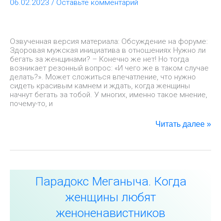
06.02.2023
/
Оставьте комментарий
Озвученная версия материала: Обсуждение на форуме:
Здоровая мужская инициатива в отношениях Нужно ли
бегать за женщинами? – Конечно же нет! Но тогда
возникает резонный вопрос: «И чего же в таком случае
делать?». Может сложиться впечатление, что нужно
сидеть красивым камнем и ждать, когда женщины
начнут бегать за тобой. У многих, именно такое мнение,
почему-то, и
Читать далее »
Парадокс
Парадокс Меганыча. Когда
Меганыча.
Когда
женщины любят
женщины
любят
женоненавистников
женоненавистник