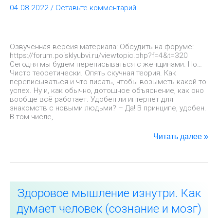
04.08.2022
/
Оставьте комментарий
себя
по
переписке
Озвученная версия материала: Обсудить на форуме:
https://forum.poisklyubvi.ru/viewtopic.php?f=4&t=320
Сегодня мы будем переписываться с женщинами. Но…
Чисто теоретически. Опять скучная теория. Как
переписываться и что писать, чтобы возыметь какой-то
успех. Ну и, как обычно, дотошное объяснение, как оно
вообще всё работает. Удобен ли интернет для
знакомств с новыми людьми? – Да! В принципе, удобен.
В том числе,
Читать далее »
Здоровое
Здоровое мышление изнутри. Как
мышление
изнутри.
думает человек (сознание и мозг)
Как