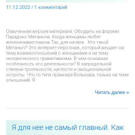
11.12.2022
/
1 комментарий
Озвученная версия материала: Обсудить на форуме:
Парадокс Меганыча. Когда женщины любят
женоненавистников Так, для начала… Кто такой
Меганыч? Это интернет-персонаж, который вещает на
тему взаимоотношений с женщинами и на тему
человеческого примитивизма. В чем основная
особенность его деятельности? В запредельной
степени тролльности, наглости и эмоциональной
остроты. Что-то типа пранкера Вольнова, только на теме
отношений. Я
Читать далее »
Я
Я для нее не самый главный. Как
для
нее