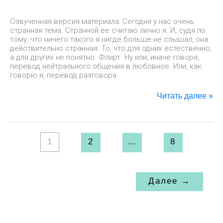
Озвученная версия материала: Сегодня у нас очень
странная тема. Странной ее считаю лично я. И, судя по
тому, что ничего такого я нигде больше не слышал, она
действительно странная. То, что для одних естественно,
а для других не понятно. Флирт. Ну или, иначе говоря,
перевод нейтрального общения в любовное. Или, как
говорю я, перевод разговора
Читать далее »
1
2
…
8
Далее
→