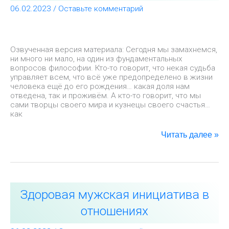
или
06.02.2023
/
Оставьте комментарий
будущее
предопределено?
Озвученная версия материала: Сегодня мы замахнемся,
ни много ни мало, на один из фундаментальных
вопросов философии. Кто-то говорит, что некая судьба
управляет всем, что всё уже предопределено в жизни
человека ещё до его рождения… какая доля нам
отведена, так и проживём. А кто-то говорит, что мы
сами творцы своего мира и кузнецы своего счастья…
как
Читать далее »
Здоровая
Здоровая мужская инициатива в
мужская
инициатива
отношениях
в
отношениях