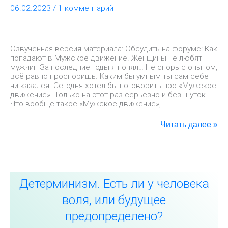
не
06.02.2023
/
1 комментарий
любят
мужчин
Озвученная версия материала: Обсудить на форуме: Как
попадают в Мужское движение. Женщины не любят
мужчин За последние годы я понял… Не спорь с опытом,
всё равно проспоришь. Каким бы умным ты сам себе
ни казался. Сегодня хотел бы поговорить про «Мужское
движение». Только на этот раз серьезно и без шуток.
Что вообще такое «Мужское движение»,
Читать далее »
Детерминизм.
Детерминизм. Есть ли у человека
Есть
ли
воля, или будущее
у
человека
предопределено?
воля,