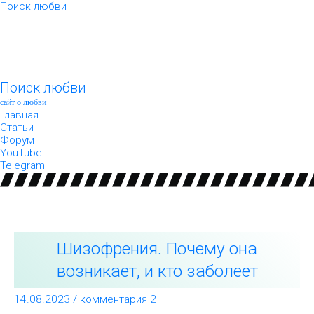
Перейти
Поиск любви
к
содержимому
Поиск любви
сайт о любви
Главная
Статьи
Форум
YouTube
Telegram
Шизофрения.
Шизофрения. Почему она
Почему
она
возникает, и кто заболеет
возникает,
и
14.08.2023
/
комментария 2
кто
заболеет