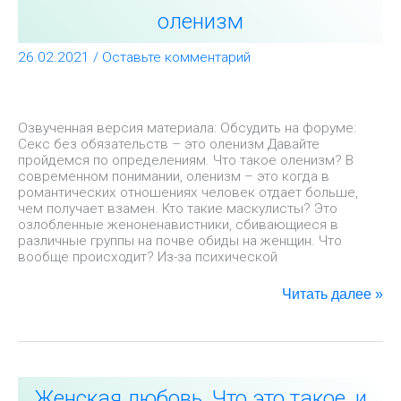
обязательств
оленизм
–
это
26.02.2021
/
Оставьте комментарий
оленизм
Озвученная версия материала: Обсудить на форуме:
Секс без обязательств – это оленизм Давайте
пройдемся по определениям. Что такое оленизм? В
современном понимании, оленизм – это когда в
романтических отношениях человек отдает больше,
чем получает взамен. Кто такие маскулисты? Это
озлобленные женоненавистники, сбивающиеся в
различные группы на почве обиды на женщин. Что
вообще происходит? Из-за психической
Читать далее »
Женская
Женская любовь. Что это такое, и
любовь.