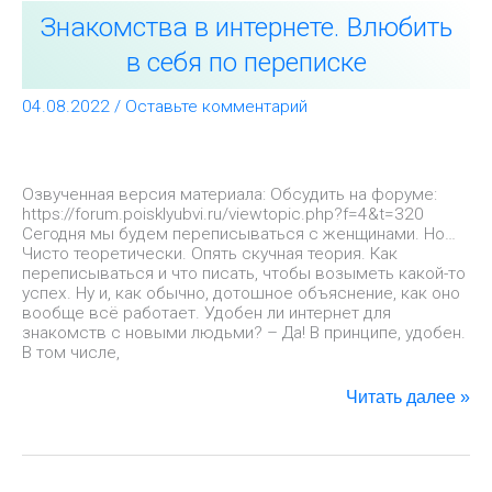
Знакомства
Знакомства в интернете. Влюбить
в
интернете.
в себя по переписке
Влюбить
в
04.08.2022
/
Оставьте комментарий
себя
по
переписке
Озвученная версия материала: Обсудить на форуме:
https://forum.poisklyubvi.ru/viewtopic.php?f=4&t=320
Сегодня мы будем переписываться с женщинами. Но…
Чисто теоретически. Опять скучная теория. Как
переписываться и что писать, чтобы возыметь какой-то
успех. Ну и, как обычно, дотошное объяснение, как оно
вообще всё работает. Удобен ли интернет для
знакомств с новыми людьми? – Да! В принципе, удобен.
В том числе,
Читать далее »