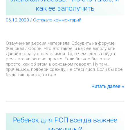
Что
как ее заполучить
это
такое,
06.12.2020
/
Оставьте комментарий
и
как
ее
заполучить
Озвученная версия материала: Обсудить на форуме:
Женская любовь. Что это такое, и как ее заполучить
Давайте сразу определимся. То, о чем здесь пойдет
речь, это нифига не просто. Если бы все было так
просто, как об этом в основном говорят. Ну там…
причешись, подбери одежду, не стесняйся. Если бы все
было так просто, то все
Читать далее »
Ребенок
Ребенок для РСП всегда важнее
для
РСП
мужчины?