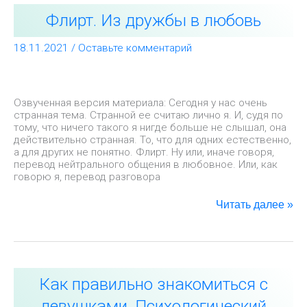
Флирт.
Флирт. Из дружбы в любовь
Из
дружбы
в
18.11.2021
/
Оставьте комментарий
любовь
Озвученная версия материала: Сегодня у нас очень
странная тема. Странной ее считаю лично я. И, судя по
тому, что ничего такого я нигде больше не слышал, она
действительно странная. То, что для одних естественно,
а для других не понятно. Флирт. Ну или, иначе говоря,
перевод нейтрального общения в любовное. Или, как
говорю я, перевод разговора
Читать далее »
Как
Как правильно знакомиться с
правильно
знакомиться
девушками. Психологический