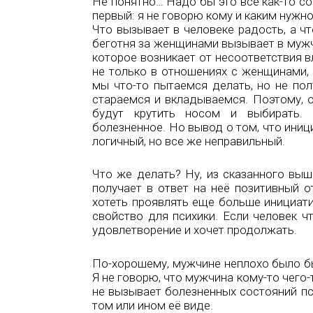
Не понятно… Надо бы это всё как-то со
первый: я не говорю кому и каким нужно
Что вызывает в человеке радость, а ч
беготня за женщинами вызывает в мужч
которое возникает от несоответствия в
не только в отношениях с женщинами, 
мы что-то пытаемся делать, но не пол
стараемся и вкладываемся. Поэтому, 
будут крутить носом и выбирать. 
болезненное. Но вывод о том, что инициа
логичный, но все же неправильный.
Что же делать? Ну, из сказанного выш
получает в ответ на неё позитивный о
хотеть проявлять еще больше инициати
свойство для психики. Если человек ч
удовлетворение и хочет продолжать.
По-хорошему, мужчине неплохо было бы
Я не говорю, что мужчина кому-то чего-
не вызывает болезненных состояний пс
том или ином её виде.