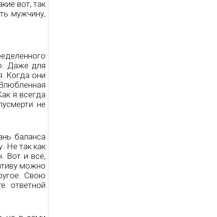
кие вот, так
ть мужчину,
ределенного
то. Даже для
. Когда они
 Влюбленная
Как я всегда
лусмерти не
ань баланса
. Не так как
. Вот и всё,
ативу можно
ругое. Свою
те ответной