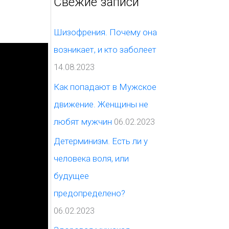
Свежие записи
с
к
Шизофрения. Почему она
:
возникает, и кто заболеет
14.08.2023
Как попадают в Мужское
движение. Женщины не
любят мужчин
06.02.2023
Детерминизм. Есть ли у
человека воля, или
будущее
предопределено?
06.02.2023