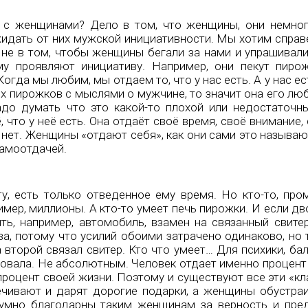
 с женщинами? Дело в том, что женщины, они немног
ожидать от них мужской инициативности. Мы хотим спра
 не в том, чтобы женщины бегали за нами и упрашивали
у проявляют инициативу. Например, они пекут пиро
Когда мы любим, мы отдаем то, что у нас есть. А у нас е
х пирожков с мыслями о мужчине, то значит она его лю
адо думать что это какой-то плохой или недостаточн
 что у неё есть. Она отдаёт своё время, своё внимание,
и нет. Женщины «отдают себя», как они сами это называ
самоотдачей.
у, есть только отведенное ему время. Но кто-то, про
имер, миллионы. А кто-то умеет печь пирожки. И если дв
ь, например, автомобиль, взамен на связанный свитер
ва, потому что усилий обоими затрачено одинаково, но
 второй связал свитер. Кто что умеет… Для психики, б
овала. Не абсолютным. Человек отдает именно процент 
 процент своей жизни. Поэтому и существуют все эти «к
ечивают и дарят дорогие подарки, а женщины обустра
умно благодарны таким женщинам за верность и пре