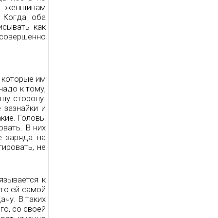
им женщинам
. Когда оба
исывать как
 совершенно
, которые им
надо к тому,
шу сторону.
 зазнайки и
акие. Головы
овать. В них
е заряда на
гировать, не
язывается к
что ей самой
ачу. В таких
о, со своей