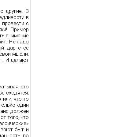
о другие. В
ведливости в
 провести с
жки! Пример
сть внимание
бит. Не надо
ый дар с её
 свои мысли,
ют. И делают
матывая это
ое сходятся,
 или что-то
 только один
аланс должен
от того, что
лассические»
ивают быт и
данность по