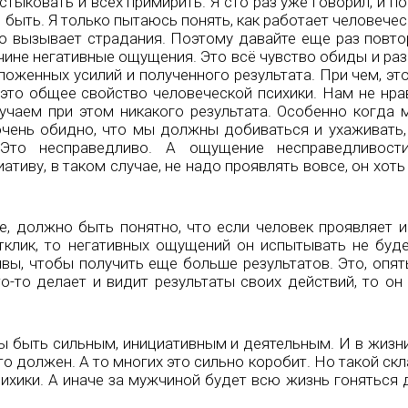
стыковать и всех примирить. Я сто раз уже говорил, и п
 быть. Я только пытаюсь понять, как работает человечес
то вызывает страдания. Поэтому давайте еще раз повто
ине негативные ощущения. Это всё чувство обиды и раз
ложенных усилий и полученного результата. При чем, эт
это общее свойство человеческой психики. Нам не нрав
учаем при этом никакого результата. Особенно когда 
очень обидно, что мы должны добиваться и ухаживать
Это несправедливо. А ощущение несправедливост
тиву, в таком случае, не надо проявлять вовсе, он хоть 
е, должно быть понятно, что если человек проявляет и
тклик, то негативных ощущений он испытывать не буде
вы, чтобы получить еще больше результатов. Это, опят
то-то делает и видит результаты своих действий, то он
 быть сильным, инициативным и деятельным. И в жизни,
то должен. А то многих это сильно коробит. Но такой ск
ихики. А иначе за мужчиной будет всю жизнь гоняться д