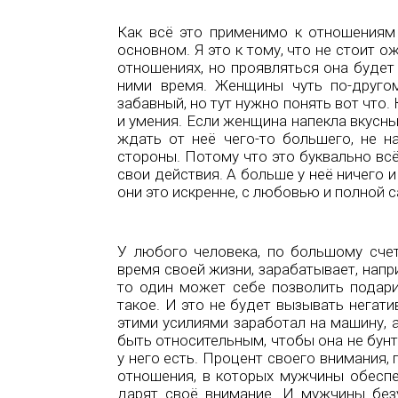
Как всё это применимо к отношениям
основном. Я это к тому, что не стоит 
отношениях, но проявляться она будет
ними время. Женщины чуть по-другом
забавный, но тут нужно понять вот что. 
и умения. Если женщина напекла вкусны
ждать от неё чего-то большего, не н
стороны. Потому что это буквально всё,
свои действия. А больше у неё ничего 
они это искренне, с любовью и полной 
У любого человека, по большому счет
время своей жизни, зарабатывает, напр
то один может себе позволить подарит
такое. И это не будет вызывать негати
этими усилиями заработал на машину, а
быть относительным, чтобы она не бунт
у него есть. Процент своего внимания,
отношения, в которых мужчины обесп
дарят своё внимание. И мужчины без