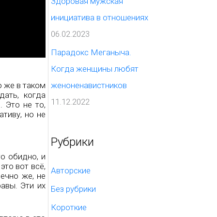
Здоровая мужская
инициатива в отношениях
06.02.2023
Парадокс Меганыча.
Когда женщины любят
о же в таком
женоненавистников
дать, когда
11.12.2022
 Это не то,
тиву, но не
Рубрики
о обидно, и
это вот всё,
Авторские
ечно же, не
равы. Эти их
Без рубрики
Короткие