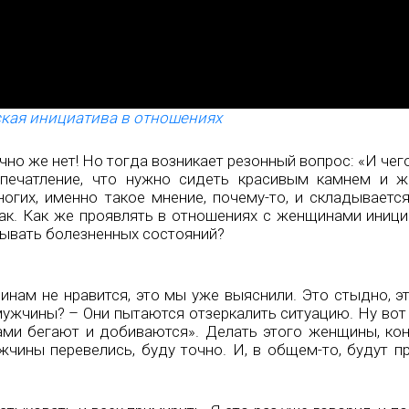
кая инициатива в отношениях
но же нет! Но тогда возникает резонный вопрос: «И чег
печатление, что нужно сидеть красивым камнем и ж
огих, именно такое мнение, почему-то, и складывается.
ак. Как же проявлять в отношениях с женщинами инициа
тывать болезненных состояний?
нам не нравится, это мы уже выяснили. Это стыдно, эт
ужчины? – Они пытаются отзеркалить ситуацию. Ну вот 
ами бегают и добиваются». Делать этого женщины, кон
жчины перевелись, буду точно. И, в общем-то, будут п