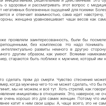
ки инициативным, решительным и действенным. Это б
ть о здоровье и рассматривать этот вопрос с медици
ит негативных болезненных ощущений для психики. Боле
ется и отвечает взаимностью, сама идет навстречу, 
тороны, женщина уравновешивает чаши весов как сама
же проявляли заинтересованность, были бы посмеле
скрепощенными, без комплексов. Но надо понимать 
 интеллектуально развиты немного в другую сторон
ного другим образом, как умеют. Всякими намеками
мер, стараются быть поближе к мужчине, который им н
-то сделать прям до смерти. Чувство стеснения може
имер, когда мужчина чего-то не может сделать, что бы 
инит, мы не можем, и всё тут. Хоть стреляй, как говорит
явление инициативы в отношениях. Это, наверное, не оч
, не очень хорошо это для самих женщин. Потому что им
ивнее катит к ним свои шары. А, чаще всего, это не с