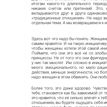
итогам какого-то длительного пери
никаких счетов или претензий. Это,
вкладываются друг в друга одинаково
«традиционные отношения». Не надо ви
отдельная тема. А мы возвращаемся к и
Здесь вот что надо бы понять. Женщины
самим нравятся. И на такую инициативу
чтобы женщины хотели этой самой иниц
Поймите, что они это всё не со злобы
принцессы. Не от того что они фригидны
у них так мыслят. Им сложно в инициат
много эмоционального, но мало раци
действия, меньше энергичности, но бол
надо женщин в этом обвинять. Они любя
Более того, это даже здорово. Чувств
тебе, становится как бы зависимой от 
это нравится, что её сильно влечёт к те
отношениях, вы будете ощущать себя и