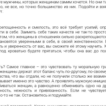
 те мужчины, которых женщинам самим хочется. Но они та
, не все, но точно большинство из них. Подойти и взя
т.
репощенность и смелость, это всё требует усилий, оп
ти в себе. Заиметь себе таких качеств не так-то прос
том, что женщины в отношениях сильно раскрепощаются
тановятся уверенными в себе, в своей женственности.
 и уверенность от вас, вы сможете её этому научить. 
од кроватью будете прятаться, чтобы она вас до по
ть? Самое главное – это чувствовать ту моральную гр
 женщины держат этот баланс чуть по-другому, по-своему
тва, что вы отдали, но не получили столько же взамен
ызывает именно это чувство. А проявлять мужскую иници
биваться женщин, а равноценно обменивать одно на д
ость, нежность и привязанность. Если не чувствуе
о-то не так. Остановитесь и подумайте.