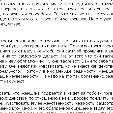
ода совместного проживания. И не предъявляют так
 наверное, и есть что-то такое, мужское и женское
, но разными способами. То, что многие пытаются оп
деть в этом что-то плохое или устаревшее. Но это уже
нициативе.
 хотят инициативы от мужчин. Но только от тех мужчин
 они будут реагировать позитивно. Поэтому стремиться 
иативы от вас, а не чтобы они сами её проявляли в ва
 и не от самолюбия делают. Не от того что они такие
е и не любят мужчин. Ну, они такие вот. Сами по себе т
иву. Они знают как чувствовать, но не знают как действ
онального. Поэтому в них меньше решимости, меньш
ьше неуверенности. Не надо на это так болезненно реа
т как умеют.
овать, что женщина поддается и «идет за тобой», прив
твоих действий по отношению к ней. Здорово понимать, 
бе. Чувствовать эту её женственность, нежность, самоотд
менно мужчиной. И это обалденное ощущение. И для этог