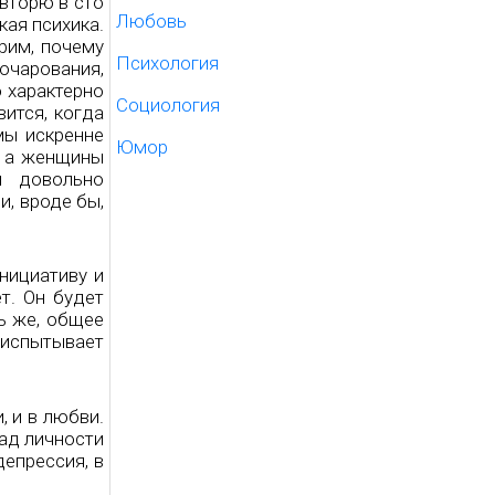
овторю в сто
Любовь
кая психика.
рим, почему
Психология
очарования,
о характерно
Социология
ится, когда
мы искренне
Юмор
, а женщины
и довольно
и, вроде бы,
нициативу и
т. Он будет
ь же, общее
 испытывает
 и в любви.
лад личности
епрессия, в