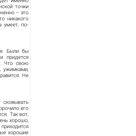
удет именно
нской точки
зненно – это
то никакого
 умеет, по-
е. Были бы
и придется
у. Что свою
, ужимками,
равится. Не
т сковывать
порочило его
ся. Так вот,
ень хорошо,
 приходится
амые хорошие