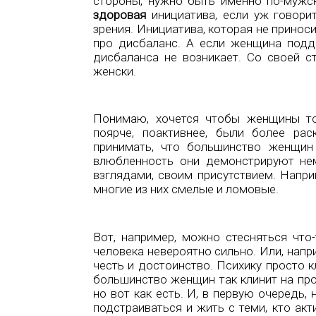
стороны, нужно быть именно по-мужс
здоровая
инициатива, если уж говори
зрения. Инициатива, которая не принос
про дисбаланс. А если женщина подда
дисбаланса не возникает. Со своей с
женски.
Понимаю, хочется чтобы женщины то
поярче, поактивнее, были более ра
принимать, что большинство женщин
влюбленность они демонстрируют нем
взглядами, своим присутствием. Напри
многие из них смелые и ломовые.
Вот, например, можно стесняться что
человека невероятно сильно. Или, напр
честь и достоинство. Психику просто кл
большинство женщин так клинит на про
но вот как есть. И, в первую очередь
подстраиваться и жить с теми, кто акт