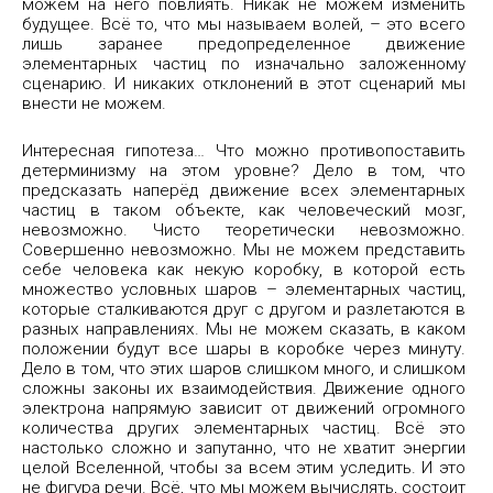
можем на него повлиять. Никак не можем изменить
будущее. Всё то, что мы называем волей, – это всего
лишь заранее предопределенное движение
элементарных частиц по изначально заложенному
сценарию. И никаких отклонений в этот сценарий мы
внести не можем.
Интересная гипотеза… Что можно противопоставить
детерминизму на этом уровне? Дело в том, что
предсказать наперёд движение всех элементарных
частиц в таком объекте, как человеческий мозг,
невозможно. Чисто теоретически невозможно.
Совершенно невозможно. Мы не можем представить
себе человека как некую коробку, в которой есть
множество условных шаров – элементарных частиц,
которые сталкиваются друг с другом и разлетаются в
разных направлениях. Мы не можем сказать, в каком
положении будут все шары в коробке через минуту.
Дело в том, что этих шаров слишком много, и слишком
сложны законы их взаимодействия. Движение одного
электрона напрямую зависит от движений огромного
количества других элементарных частиц. Всё это
настолько сложно и запутанно, что не хватит энергии
целой Вселенной, чтобы за всем этим уследить. И это
не фигура речи. Всё, что мы можем вычислять, состоит