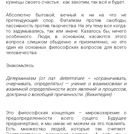
кузнецы своего счастья… как захотим, так всё и будет.
Абсолютно бытовой, вечный и ни на что не
претендующий спор. Фатализм против свободы,
пассивность против творчества. На эту тему все когда-
то задумывались, так или иначе. Казалось бы, ничего
особенного. Люди, в основном, касаются этого
вопроса слишком обыденно и приземленно, но это
один из основных философских вопросов для всего
человечества.
Знакомьтесь:
Детермини́зм (от лат. determinare — «ограничивать,
очерчивать, определять») — учение о взаимосвязи и
взаимной определённости всех явлений и процессов,
доктрина о всеобщей причинности. (Википедия)
Это философская концепция – мировоззрение о
предопределенности всего сущего. Будущее
предначертано, и мы никак не можем на это повлиять.
Есть множество людей, которые так считают.