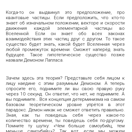
Когда-то он выдвинул это предположение, про
квантовые частицы. Если предположить, что кто-то
знает об изначальном положении, векторе и скорости
движения каждой элементарной частицы во
Вселенной. Если он знает обо всех законах
взаимодействия этих частиц друг с другом. То такое
существо будет знать, какой будет Вселенная через
любой промежуток времени. Сможет наперёд знать
будущее. Такое гипотетическое существо позже
назвали Демоном Лапласа.
Зачем здесь эта теория? Представьте себя лицом к
лицу наедине с этим разумным Демоном. А теперь
спросите его, поднимите ли вы свою правую руку
через 10 секунд. Он ответит, что нет, не поднимите. А
вы поднимите… Вся концепция детерминизма на самом
базовом теоретическом уровне упрётся в этот
парадокс. Демон никак не сможет ответить правильно.
Зная, как ты поведешь себя через какое-то
количество времени, ты поведешь себя по-другому.
Помните ту шутку: «Чем больше самоубийц, тем
меньше самоубийц»? Так вот, если мы можем