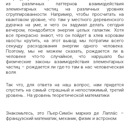
из различных паттернов взаимодействия
элементарных частиц на различных уровнях
сгруппированности. Например, чтобы просчитать на
квантовом уровне, что там у местного деревенского
дурачка на уме, и чего он задумал делать сегодня
вечером, понадобится энергия целых галактик. Хотя
все прекрасно знают, что он пойдет в хлев коровам
хвосты крутить, на этот вывод мы потратим всего
секунду расходования энергии одного человека.
Поэтому, мы не можем сказать, рождается ли в
человеке что-то случайное, что нарушало бы
физические законы взаимодействия элементарных
частиц – рождается ли где-то там в нас человеческая
воля.
Так что, для ответа на наш вопрос, нам придется
спустить на самый страшный и непостижимый, третий
уровень… На уровень теоретической математики.
Знакомьтесь, это Пьер-Симо́н маркиз де Лапла́с –
французский математик, механик, физик и астроном.