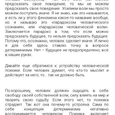
предсказать свое поведение, то мы не можем
предсказать свое поведение. Усилием воли мы просто
можем поступить иначе. Я не знаю, как это называется,
и есть ли у этого феномена какое-то название вообще,
но я называю это «парадоксом человеческого
сознания», или «парадоксом человеческой воли».
Заключается парадокс в том, что если можно
предсказать будущее, то нельзя предсказать будущее.
Потому что, осознанно, человек сделает иначе. И лично
я для себя здесь ставлю точку в вопросе
детерминизма. Нет – будущее не предопределено, всё
в наших руках.
Давайте еще обратимся к устройству человеческой
психики. Если человек думает, что кто-то мыслит и
действует за него, то… так не должно быть.
По-хорошему, человек должен ощущать в себе
свободу своей собственной воли, силу влиять на мир и
творить свою судьбу. Если этого нет, то психика
страдает. Так вот она почему-то устроена. Сама по
себе концепция детерминизма негативно
воспринимается человеком. Психика включает