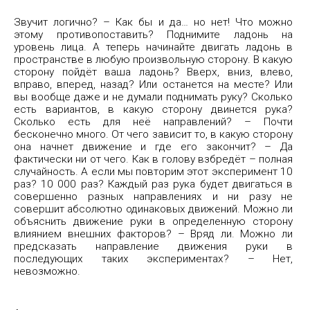
Звучит логично? – Как бы и да… но нет! Что можно
этому противопоставить? Поднимите ладонь на
уровень лица. А теперь начинайте двигать ладонь в
пространстве в любую произвольную сторону. В какую
сторону пойдёт ваша ладонь? Вверх, вниз, влево,
вправо, вперед, назад? Или останется на месте? Или
вы вообще даже и не думали поднимать руку? Сколько
есть вариантов, в какую сторону двинется рука?
Сколько есть для неё направлений? – Почти
бесконечно много. От чего зависит то, в какую сторону
она начнет движение и где его закончит? – Да
фактически ни от чего. Как в голову взбредёт – полная
случайность. А если мы повторим этот эксперимент 10
раз? 10 000 раз? Каждый раз рука будет двигаться в
совершенно разных направлениях и ни разу не
совершит абсолютно одинаковых движений. Можно ли
объяснить движение руки в определенную сторону
влиянием внешних факторов? – Вряд ли. Можно ли
предсказать направление движения руки в
последующих таких экспериментах? – Нет,
невозможно.