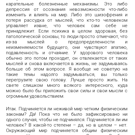
карательные болезненные механизмы. Это либо
депрессия от осознания невозможности что-либо
изменить и влиять на мир. Либо это шизофрения и
потеря рассудка от мыслей, что кто-то человеком
управляет извне, что человек сам себе не
принадлежит. Если психика в целом здоровая, без
патологической основы, то люди просто отмечают, что
из-за мыслей о предопределенности и
неизменяемости будущего, они чувствуют апатию,
подавленность и отчаяние. У здорового человека
обычно это потом проходит, он отвлекается от таких
мыслей и снова включается в жизнь, не задумываясь
больше об этом вопросе. Я вообще не советую на
такие темы надолго задумываться, вы только
перегрузите свою голову. Лучше просто жить. На
свете слишком много всякого интересного, куда
можно было бы приложить свои силы и свои мысли с
огромным удовольствием.
Итак. Подчиняется ли неживой мир четким физическим
законам? Да! Пока что не было зафиксировано ни
одного случая, чтобы не подчинялся. Подчиняется ли им
человек? В какой-то степени – да, но в целом – нет.
Окружающий мир подчиняется общим физическим