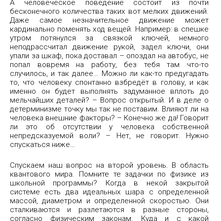
А человеческое поведение состоит из почти
бесконечного количества таких вот мелких движений.
Даже самое незначительное движение может
кардинально поменять ход вещей. Например: в спешке
утром потянулся за связкой ключей, немного
неподрассчитал движение рукой, задел ключи, они
упали за шкаф, пока доставал – опоздал на автобус, не
попал вовремя на работу, без тебя там что-то
случилось, и так далее… Можно ли как-то предугадать
то, что человеку спонтанно взбредёт в голову, и как
именно он будет выполнять задуманное вплоть до
мельчайших деталей? – Вопрос открытый. И в деле о
детерминизме точку мы так не поставим. Влияют ли на
человека внешние факторы? – Конечно же да! Говорит
ли это об отсутствии у человека собственной
непредсказуемой воли? – Нет, не говорит. Нужно
спускаться ниже…
Спускаем наш вопрос на второй уровень. В область
квантового мира. Помните те задачки по физике из
школьной программы? Когда в некой закрытой
системе есть два идеальных шара с определенной
массой, диаметром и определенной скоростью. Они
сталкиваются и разлетаются в разные стороны,
согласно физическим законам. Куда и с какой