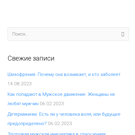
П
о
и
Свежие записи
с
к
Шизофрения. Почему она возникает, и кто заболеет
:
14.08.2023
Как попадают в Мужское движение. Женщины не
любят мужчин
06.02.2023
Детерминизм. Есть ли у человека воля, или будущее
предопределено?
06.02.2023
Здоровая мужская инициатива в отношениях