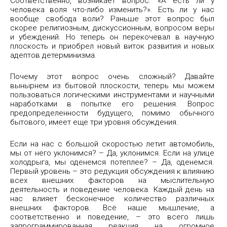
Соответственно, возникает вопрос: «А есть ли у
человека воля что-либо изменить?». Есть ли у нас
вообще свобода воли? Раньше этот вопрос был
скорее религиозным, дискуссионным, вопросом веры
и убеждений. Но теперь он перекочевал в научную
плоскость и приобрел новый виток развития и новых
адептов детерминизма.
Почему этот вопрос очень сложный? Давайте
вынырнем из бытовой плоскости, теперь мы можем
пользоваться логическими инструментами и научными
наработками в попытке его решения. Вопрос
предопределенности будущего, помимо обычного
бытового, имеет еще три уровня обсуждения.
Если на нас с большой скоростью летит автомобиль,
мы от него уклонимся? – Да, уклонимся. Если на улице
холодрыга, мы оденемся потеплее? – Да, оденемся.
Первый уровень – это редукция обсуждения к влиянию
всех внешних факторов на мыслительную
деятельность и поведение человека. Каждый день на
нас влияет бесконечное количество различных
внешних факторов. Всё наше мышление, а
соответственно и поведение, – это всего лишь
запрограммированная реакция на огромное