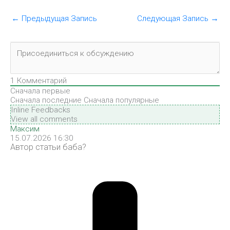
←
Предыдущая Запись
Следующая Запись
→
1
Комментарий
Сначала первые
Сначала последние
Сначала популярные
Inline Feedbacks
View all comments
Максим
15.07.2026 16:30
Автор статьи баба?