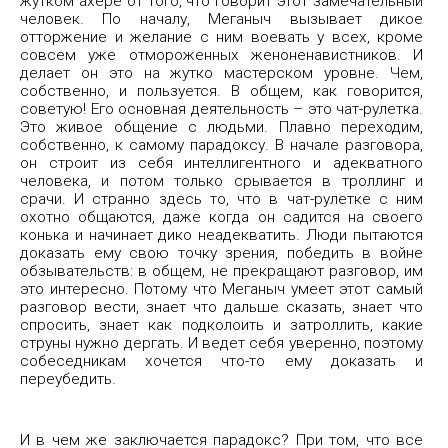
жутком ахере от того, что говорит этот замечательный
человек. По началу, Меганыч вызывает дикое
отторжение и желание с ним воевать у всех, кроме
совсем уже отмороженных женоненавистников. И
делает он это на жутко мастерском уровне. Чем,
собственно, и пользуется. В общем, как говорится,
советую! Его основная деятельность – это чат-рулетка.
Это живое общение с людьми. Плавно переходим,
собственно, к самому парадоксу. В начале разговора,
он строит из себя интеллигентного и адекватного
человека, и потом только срывается в троллинг и
срачи. И странно здесь то, что в чат-рулетке с ним
охотно общаются, даже когда он садится на своего
конька и начинает дико неадекватить. Люди пытаются
доказать ему свою точку зрения, победить в войне
обзывательств: в общем, не прекращают разговор, им
это интересно. Потому что Меганыч умеет этот самый
разговор вести, знает что дальше сказать, знает что
спросить, знает как подколоить и затроллить, какие
струны нужно дергать. И ведет себя уверенно, поэтому
собеседникам хочется что-то ему доказать и
переубедить.
И в чем же заключается парадокс? При том, что все