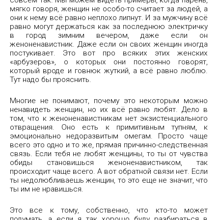
совсем так. Мы можем видеть примеры, когда парень,
мягко говоря, женщин не особо-то считает за людей, а
они к нему всё равно неплохо липнут. И за мужчину всё
равно могут держаться как за последнюю электричку
в город зимним вечером, даже если он
женоненавистник. Даже если он своих женщин иногда
постукивает. Это вот про всяких этих женских
«арбузеров», о которых они постоянно говорят,
который вроде и говнюк жуткий, а всё равно люблю.
Тут надо бы прояснить.
Многие не понимают, почему это некоторым можно
ненавидеть женщин, но их всё равно любят. Дело в
том, что к женоненавистникам нет экзистенциального
отвращения. Оно есть к примитивным тупням, к
эмоционально недоразвитым омегам. Просто чаще
всего это одно и то же, прямая причинно-следственная
связь. Если тебя не любят женщины, то ты от чувства
обиды становишься женоненавистником, так
происходит чаще всего. А вот обратной связи нет. Если
ты недолюбливаешь женщин, то это еще не значит, что
ты им не нравишься.
Это все к тому, собственно, что кто-то может
подумать, а если я так хорошо буду разбираться в