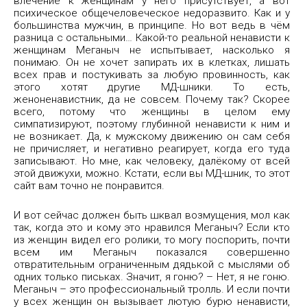
влечение к женщинам у него присутствует, а вот
психическое общечеловеческое недоразвито. Как и у
большинства мужчин, в принципе. Но вот ведь в чём
разница с остальными… Какой-то реальной ненависти к
женщинам Меганыч не испытывает, насколько я
понимаю. Он не хочет запирать их в клетках, лишать
всех прав и постукивать за любую провинность, как
этого хотят другие МД-шники. То есть,
женоненавистник, да не совсем. Почему так? Скорее
всего, потому что женщины в целом ему
симпатизируют, поэтому глубинной ненависти к ним и
не возникает. Да, к мужскому движению он сам себя
не причисляет, и негативно реагирует, когда его туда
записывают. Но мне, как человеку, далёкому от всей
этой движухи, можно. Кстати, если вы МД-шник, то этот
сайт вам точно не понравится.
И вот сейчас должен быть шквал возмущения, мол как
так, когда это и кому это нравился Меганыч? Если кто
из женщин видел его ролики, то могу поспорить, почти
всем им Меганыч показался совершенно
отвратительным ограниченным дядькой с мыслями об
одних только письках. Значит, я гоню? – Нет, я не гоню.
Меганыч – это профессиональный тролль. И если почти
у всех женщин он вызывает лютую бурю ненависти,