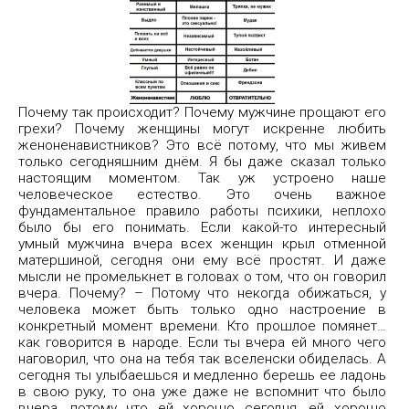
Почему так происходит? Почему мужчине прощают его
грехи? Почему женщины могут искренне любить
женоненавистников? Это всё потому, что мы живем
только сегодняшним днём. Я бы даже сказал только
настоящим моментом. Так уж устроено наше
человеческое естество. Это очень важное
фундаментальное правило работы психики, неплохо
было бы его понимать. Если какой-то интересный
умный мужчина вчера всех женщин крыл отменной
матершиной, сегодня они ему всё простят. И даже
мысли не промелькнет в головах о том, что он говорил
вчера. Почему? – Потому что некогда обижаться, у
человека может быть только одно настроение в
конкретный момент времени. Кто прошлое помянет…
как говорится в народе. Если ты вчера ей много чего
наговорил, что она на тебя так вселенски обиделась. А
сегодня ты улыбаешься и медленно берешь ее ладонь
в свою руку, то она уже даже не вспомнит что было
вчера, потому что ей хорошо сегодня, ей хорошо