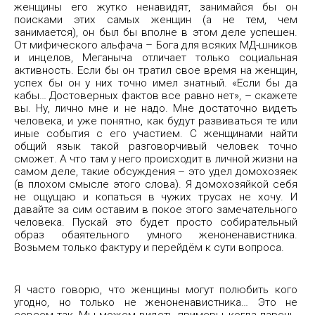
женщины его жутко ненавидят, занимайся бы он
поисками этих самых женщин (а не тем, чем
занимается), он был бы вполне в этом деле успешен.
От мифического альфача – Бога для всяких МД-шников
и инцелов, Меганыча отличает только социальная
активность. Если бы он тратил свое время на женщин,
успех бы он у них точно имел знатный. «Если бы да
кабы… Достоверных фактов все равно нет», – скажете
вы. Ну, лично мне и не надо. Мне достаточно видеть
человека, и уже понятно, как будут развиваться те или
иные события с его участием. С женщинами найти
общий язык такой разговорчивый человек точно
сможет. А что там у него происходит в личной жизни на
самом деле, такие обсуждения – это удел домохозяек
(в плохом смысле этого слова). Я домохозяйкой себя
не ощущаю и копаться в чужих трусах не хочу. И
давайте за сим оставим в покое этого замечательного
человека. Пускай это будет просто собирательный
образ обаятельного умного женоненавистника.
Возьмем только фактуру и перейдём к сути вопроса.
Я часто говорю, что женщины могут полюбить кого
угодно, но только не женоненавистника… Это не