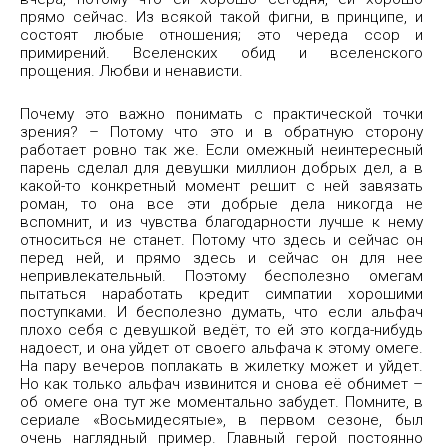
прямо сейчас. Из всякой такой фигни, в принципе, и
состоят любые отношения; это череда ссор и
примирений. Вселенских обид и вселенского
прощения. Любви и ненависти.
Почему это важно понимать с практической точки
зрения? – Потому что это и в обратную сторону
работает ровно так же. Если омежный неинтересный
парень сделал для девушки миллион добрых дел, а в
какой-то конкретный момент решит с ней завязать
роман, то она все эти добрые дела никогда не
вспомнит, и из чувства благодарности лучше к нему
относиться не станет. Потому что здесь и сейчас он
перед ней, и прямо здесь и сейчас он для нее
непривлекательный. Поэтому бесполезно омегам
пытаться наработать кредит симпатии хорошими
поступками. И бесполезно думать, что если альфач
плохо себя с девушкой ведёт, то ей это когда-нибудь
надоест, и она уйдет от своего альфача к этому омеге.
На пару вечеров поплакать в жилетку может и уйдет.
Но как только альфач извинится и снова её обнимет –
об омеге она тут же моментально забудет. Помните, в
сериале «Восьмидесятые», в первом сезоне, был
очень наглядный пример. Главный герой постоянно