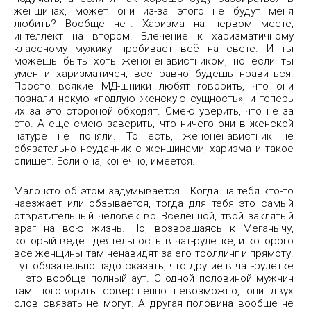
женщинах, может они из-за этого не будут меня
любить? Вообще нет. Харизма на первом месте,
интеллект на втором. Влечение к харизматичному
классному мужику пробивает всё на свете. И ты
можешь быть хоть женоненавистником, но если ты
умен и харизматичен, все равно будешь нравиться.
Просто всякие МД-шники любят говорить, что они
познали некую «подлую женскую сущность», и теперь
их за это стороной обходят. Смею уверить, что не за
это. А еще смею заверить, что ничего они в женской
натуре не поняли. То есть, женоненавистник не
обязательно неудачник с женщинами, харизма и такое
спишет. Если она, конечно, имеется.
Мало кто об этом задумывается… Когда на тебя кто-то
наезжает или обзывается, тогда для тебя это самый
отвратительный человек во Вселенной, твой заклятый
враг на всю жизнь. Но, возвращаясь к Меганычу,
который ведет деятельность в чат-рулетке, и которого
все женщины там ненавидят за его троллинг и прямоту.
Тут обязательно надо сказать, что другие в чат-рулетке
– это вообще полный аут. С одной половиной мужчин
там поговорить совершенно невозможно, они двух
слов связать не могут. А другая половина вообще не