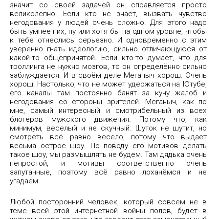
значит со своей задачей он справляется просто
великолепно. Если кто не знает, вызвать чувство
негодования у людей очень сложно. Для этого надо
быть умнее них, ну или хотя бы на одном уровне, чтобы
к тебе отнеслись серьезно. И одновременно с этим
уверенно гнать идеологию, сильно отличающуюся от
какой-то общепринятой. Если кто-то думает, что для
троллинга не нужно мозгов, то он определённо сильно
заблуждается. И в своём деле Меганыч хорош. Очень
хорош! Настолько, что не может удержаться на Ютубе,
его каналы там постоянно банят за кучу жалоб и
негодования со стороны зрителей. Меганыч, как по
мне, самый интересный и смотрибельный из всех
блогеров мужского движения. Потому что, как
минимум, веселый и не скучный. Шуток не шутит, но
смотреть всё равно весело, потому что выдает
весьма острое шоу. По поводу его мотивов делать
такое шоу, мы размышлять не будем. Там дядька очень
непростой, и мотивы соответственно очень
запутанные, поэтому всё равно лоханёмся и не
угадаем.
Любой посторонний человек, который совсем не в
теме всей этой интернетной войны полов, будет в