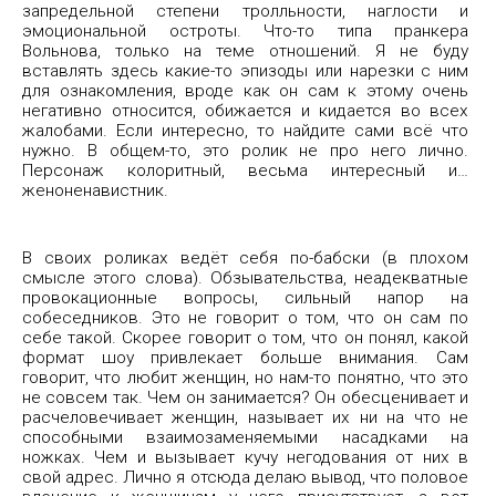
запредельной степени тролльности, наглости и
эмоциональной остроты. Что-то типа пранкера
Вольнова, только на теме отношений. Я не буду
вставлять здесь какие-то эпизоды или нарезки с ним
для ознакомления, вроде как он сам к этому очень
негативно относится, обижается и кидается во всех
жалобами. Если интересно, то найдите сами всё что
нужно. В общем-то, это ролик не про него лично.
Персонаж колоритный, весьма интересный и…
женоненавистник.
В своих роликах ведёт себя по-бабски (в плохом
смысле этого слова). Обзывательства, неадекватные
провокационные вопросы, сильный напор на
собеседников. Это не говорит о том, что он сам по
себе такой. Скорее говорит о том, что он понял, какой
формат шоу привлекает больше внимания. Сам
говорит, что любит женщин, но нам-то понятно, что это
не совсем так. Чем он занимается? Он обесценивает и
расчеловечивает женщин, называет их ни на что не
способными взаимозаменяемыми насадками на
ножках. Чем и вызывает кучу негодования от них в
свой адрес. Лично я отсюда делаю вывод, что половое