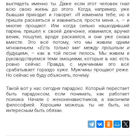
выглядеть именно ты. Даже если этот человек гнал
всю свою жизнь до этого. Когда, например, уже
бывшая приходит и говорит: «Я изменила тебе, но я
пришла раскаяться и извиниться, прости меня…», – и
многие прощают. Или когда сильно нашкодивший
парень пришел к своей девчонке, извинился, вручил
веник, пошутил, вроде раскаялся, и они уже снова
вместе. Это всё потому, что мы живем одним
мгновеньем. «
Есть только миг между прошлым и
будущим
», – как в той песне пелось. Мы живем и
руководствуемся теми эмоциями, которые в нас есть
ровно сейчас. Правда, с мужчинами это всё
срабатывает гораздо хуже. Мужчины прощают реже.
Но сейчас не буду объяснять, почему.
Такой вот у нас сегодня парадокс. Который перестает
быть парадоксом, если понимать, как работает
психика. Начали с женоненавистников, а закончили
философией. Хорошим можешь ты не быть, но
интересным быть обязан.