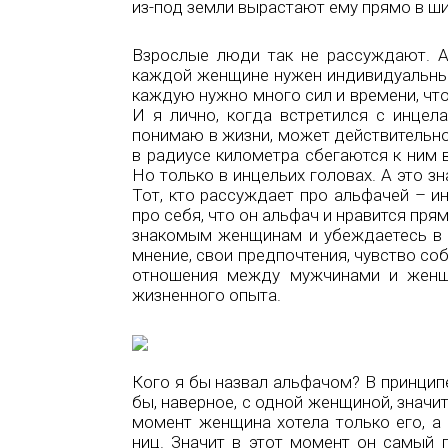
из-под земли вырастают ему прямо в шир
Взрослые люди так не рассуждают. А
каждой женщине нужен индивидуальный 
каждую нужно много сил и времени, что 
И я лично, когда встретился с инцела
понимаю в жизни, может действительно
в радиусе километра сбегаются к ним 
Но только в инцельих головах. А это з
Тот, кто рассуждает про альфачей – ин
про себя, что он альфач и нравится пр
знакомым женщинам и убеждаетесь в 
мнение, свои предпочтения, чувство с
отношения между мужчинами и женщи
жизненного опыта.
Кого я бы назвал альфачом? В принцип
бы, наверное, с одной женщиной, значит
момент женщина хотела только его, 
ниц. Значит в этот момент он самый г