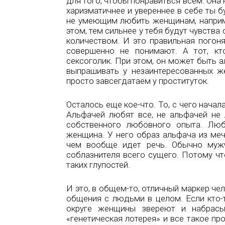
для того, чтобы понравиться всем. Она 
харизматичнее и увереннее в себе ты 
не умеющим любить женщинам, наприм
этом, тем сильнее у тебя будут чувства
количеством. И это правильная погон
совершенно не понимают. А тот, к
сексоголик. При этом, он может быть 
выпрашивать у незаинтересованных ж
просто завсегдатаем у проституток.
Осталось еще кое-что. То, с чего нача
Альфачей любят все, не альфачей не 
собственного любовного опыта. Люб
женщина. У него образ альфача из меч
чем вообще идет речь. Обычно мужч
соблазнителя всего сущего. Потому ч
таких глупостей.
И это, в общем-то, отличный маркер ч
общения с людьми в целом. Если кто-т
округе женщины звереют и набрасы
«генетическая лотерея» и все такое пр