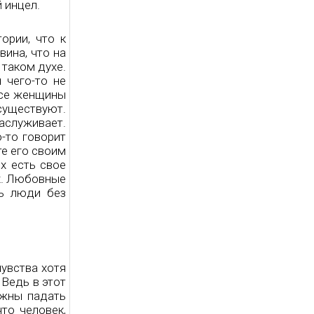
 инцел.
ории, что к
ина, что на
 таком духе.
 чего-то не
все женщины
существуют.
заслуживает.
о-то говорит
те его своим
х есть свое
х. Любовные
ь люди без
увства хотя
 Ведь в этот
лжны падать
то человек,