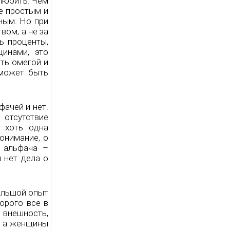
 любить. Чем
е простым и
ным. Но при
вом, а не за
ь проценты,
инами, это
ть омегой и
 может быть
фачей и нет.
 отсутствие
 хоть одна
онимание, о
 альфача –
 нет дела о
ольшой опыт
орого все в
внешность,
т, а женщины