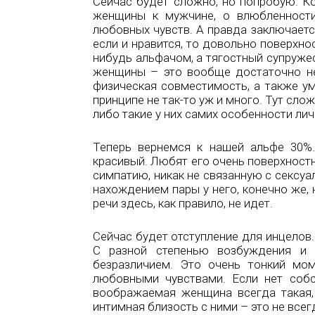
Сейчас будет сложно, но попробую. К
женщины к мужчине, о влюбленности
любовных чувств. А правда заключаетс
если и нравится, то довольно поверхнос
нибудь альфачом, а тягостный супруже
женщины – это вообще достаточно не
физическая совместимость, а также ум
принципе не так-то уж и много. Тут сл
либо такие у них самих особенности лич
Теперь вернемся к нашей альфе 30%
красивый. Любят его очень поверхност
симпатию, никак не связанную с сексуа
нахождением пары у него, конечно же, 
речи здесь, как правило, не идет.
Сейчас будет отступление для инцело
С разной степенью возбуждения и 
безразличием. Это очень тонкий мо
любовными чувствами. Если нет собс
воображаемая женщина всегда такая,
интимная близость с ними – это не все