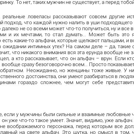
инку. То нет, таких мужчин не существует, а перед тобой
 реальные ловеласы рассказывают совсем другие ист
подход, что каждой нужно налить в уши подходящего в
далеко не со всеми может что-то получиться, ну и все в
ми и их мечтами, то стал думать... Может быть это я
 есть какие-то альфачи, которые щелкают пальцами, и 
в ожидании интимных утех? На самом деле – да, такие 
начит, что никакого внимания вся эта ерунда вообще не 
цел, а кто рассказывает, что он альфач – врун. Если кт
ям вообще сразу безоговорочно всем… Просто показывае
обратном. Неожиданно, но женщины тоже живые. У ни
обственного достоинства, они умеют разбираться в людя
нами гораздо сложнее, чем могут себе представит
е, если у мужчины были сильные и взаимные любовные ч
 он уже что-то такое умеет. Значит, видимо, уже альфач.
а не воображаемого персонажа, перед которым все до
лавный на свете альфач. Это шутка, но смысл в том, ч