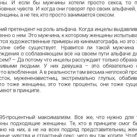
оны. И если бы мужчины хотели просто секса, то 
овных чувств. И когда они говорят про своих альфачей,
щины, а не тех, кто просто занимается сексом.
ний претендент на роль альфача. Когда инцелы выдавлив
именно о нем. Это мужчина, к которому женщины испытыв
тся художественные примеры из кинематографа, но это 
полне себе существует. Нравится ли такой мужчина
ссуждения о соблазняющем всё на своем пути альфаче 
всем? – Да потому что инцелы рассуждает только образа
ивыми людьми. У них девушка – это обязательно с
о-то влюбленная. А в реальности там весьма неплохой пр
ток, мужененавистниц, экстремально глупых, обаби
Это тоже женщины, это тоже проценты, они тоже сущ
меют в принципе.
 95-процентный максимализм. Все же, что нужно для 
жны подходящие женщины. Те, кто в принципе смог 
но на них, а не на всех подряд представительниц жен
е чувства и страстный секс: чего вы так хотите. Что