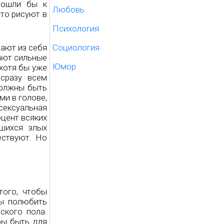
пошли бы к
Любовь
 то рисуют в
Психология
Социология
ают из себя
ают сильные
Юмор
хотя бы уже
 сразу всем
должны быть
ми в голове,
ексуальная
оцент всяких
вшихся злых
ествуют. Но
того, чтобы
бы полюбить
ского пола.
бы быть для