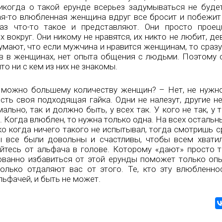
икогда о такой ерунде всерьез задумываться не буде
ая-то влюбленная женщина вдруг все бросит и побежит
аз что-то такое и представляют. Они просто проец
 вокруг. Они никому не нравятся, их никто не любит, де
думают, что если мужчина и нравится женщинам, то сразу
ов в женщинах, нет опыта общения с людьми. Поэтому 
о ни с кем из них не знакомы.
к можно большему количеству женщин? – Нет, не нужн
сть своя подходящая гайка. Одни не налезут, другие не
ально, так и должно быть, у всех так. У кого не так, у
. Когда влюблен, то нужна только одна. На всех остальн
о когда ничего такого не испытывал, тогда смотришь ср
ы все были довольны и счастливы, чтобы всем хват
тесь от альфача в голове. Которому «дают» просто та
рованно избавиться от этой ерунды поможет только оп
олько отдаляют вас от этого. Те, кто эту влюбленно
льфачей, и быть не может.