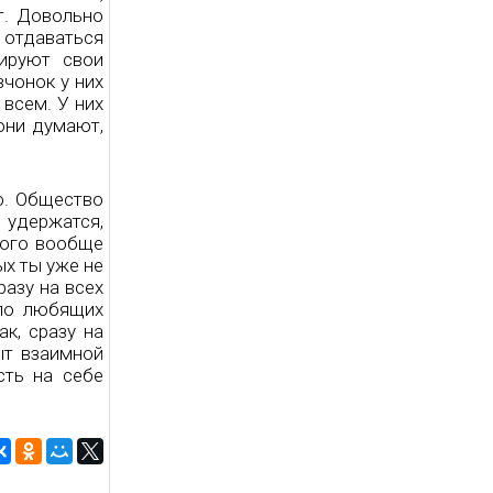
т. Довольно
 отдаваться
ируют свои
вчонок у них
 всем. У них
они думают,
о. Общество
 удержатся,
 того вообще
ых ты уже не
азу на всех
ило любящих
к, сразу на
ыт взаимной
сть на себе