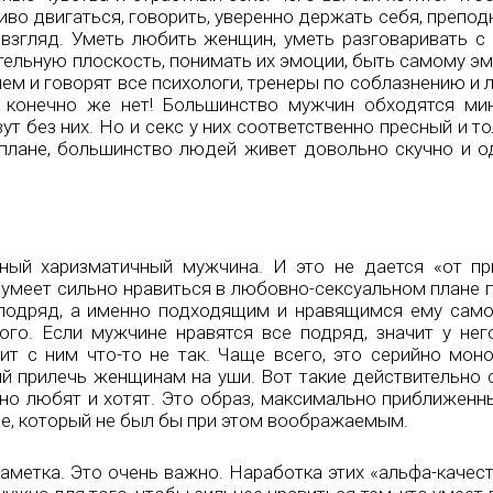
иво двигаться, говорить, уверенно держать себя, препод
взгляд. Уметь любить женщин, уметь разговаривать с 
стельную плоскость, понимать их эмоции, быть самому 
 чем и говорят все психологи, тренеры по соблазнению и
а конечно же нет! Большинство мужчин обходятся м
т без них. Но и секс у них соответственно пресный и то
плане, большинство людей живет довольно скучно и о
ный харизматичный мужчина. И это не дается «от пр
 умеет сильно нравиться в любовно-сексуальном плане
 подряд, а именно подходящим и нравящимся ему само
го. Если мужчине нравятся все подряд, значит у нег
ит с ним что-то не так. Чаще всего, это серийно мон
 прилечь женщинам на уши. Вот такие действительно 
ьно любят и хотят. Это образ, максимально приближенн
е, который не был бы при этом воображаемым.
аметка. Это очень важно. Наработка этих «альфа-качест