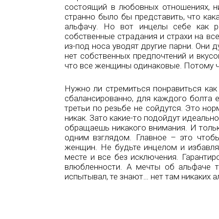
состоящий в любовных отношениях, н
странно было бы представить, что как
альфачу. Но вот инцелы себе как р
собственные страдания и страхи на всех
из-под носа уводят другие парни. Они 
нет собственных предпочтений и вкус
что все женщины одинаковые. Потому чт
Нужно ли стремиться понравиться ка
сбалансированно, для каждого болта е
третьи по резьбе не сойдутся. Это норм
никак. Зато какие-то подойдут идеально
обращаешь никакого внимания. И тольк
одним взглядом. Главное – это чтоб
женщин. Не будьте инцелом и избавляй
месте и все без исключения. Гаранти
влюбленности. А мечты об альфаче т
испытывал, те знают… нет там никаких а