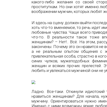
какого-либо желания со своей стор
проституткам. Но они хотят именно люб
воображении мужчин, которых любят жен
И здесь на сцену должен выйти послед
хоть что-то вменяемое, то речь идет 
любовные чувства. Чаще всего приводя
что-то. В реальности такое тоже в
женщинам? – Нет!.. Всё. На этом, ра
закончены. Почему это он нравится не 
а не реальным опытом общения с ж
привлекательная особа, страстно в ког
синих чулков, мужеподобных феминис
женщин и всяких прочих прелестей. 
любить и увлекаться мужчиной они не у
Ладно. Все-таки. Откинули идиотский
нравиться женщинам? Для начала, ну
мужчину. Ориентироваться нужно имен
Именно с ними возможны яркие любовны