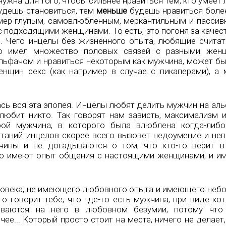
нужна для того, чтобы сильнее нравиться тем, кто умеет
будешь становиться, тем
меньше
будешь нравиться боле
ер глупым, самовлюбленным, меркантильным и пассив
 с подходящими женщинами. То есть, это погоня за качест
я. Чего инцелы без жизненного опыта, любящие считат
то имел множество половых связей с разными женщ
альфачом и нравиться некоторым как мужчина, может бы
енщин секс (как например в случае с пикаперами), а
лась вся эта эпопея. Инцелы любят делить мужчин на аль
любит никто. Так говорят нам зависть, максимализм и
ой мужчина, в которого была влюблена когда-либо
таний инцелов скорее всего вызовет недоумение и неп
ины и не догадываются о том, что кто-то верит в
то имеют опыт общения с настоящими женщинами, и им
еловека, не имеющего любовного опыта и имеющего неб
о говорит тебе, что где-то есть мужчина, при виде кот
ваются на него в любовном безумии, потому что 
очее... Который просто стоит на месте, ничего не делае