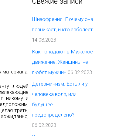
Свежие записи
с
к
Шизофрения. Почему она
:
возникает, и кто заболеет
14.08.2023
Как попадают в Мужское
движение. Женщины не
я материала:
любят мужчин
06.02.2023
Детерминизм. Есть ли у
енту людей
ривлекающие
человека воля, или
ся никому и
редположим,
будущее
елая треть,
предопределено?
неожиданно,
06.02.2023