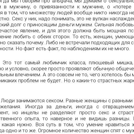
огда мы говорим про альфача, мы думаем о сексуальн
 в мужчину, о привязанности к мужчине, о «потере
я в том, что множеству людей вообще никто никогда не 
тно. Секс у них, надо понимать, это не вулкан наслажде
ский долг с приносящим деньги мужем. Сильная любовь
частое явление, и для этого должна быть мощная пс
ение любить с обеих сторон. То есть, женщин, умеющи
ожно сказать почему. Либо не встречали подходящих для 
ности. Но факт есть факт, по наблюдениям их не много.
. Это тот самый любимчик класса, плюшевый мишка,
но и условно, скорее просто проявляют обычную общеч
льным влечением. А это совсем не то, чего хотелось бы
никаких проблем не будет. Но о каких-то страстных жар
в. Люди занимаются сексом. Разные женщины с разными
желания. Иногда за деньги, иногда с отвращением
мент, но инцелы не разделяют просто секс и страс
твенного опыта, то наверное и не видишь разницы.
 какая нужно. Вся суть в том, что умение нравиться
гда одно и то же. Огромное количество женщин спят с м