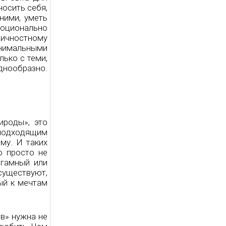
носить себя,
ними, уметь
эмоционально
 личностному
инимальными
лько с теми,
днообразно.
ироды», это
 подходящим
му. И таких
о просто не
огамный или
существуют,
ый к мечтам
в» нужна не