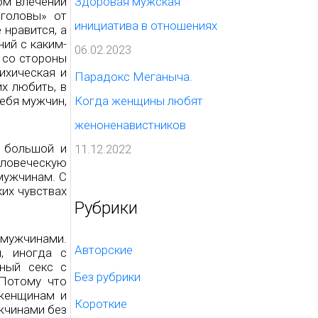
ом влечении
Здоровая мужская
 головы» от
инициатива в отношениях
нравится, а
ний с каким-
06.02.2023
 со стороны
ихическая и
Парадокс Меганыча.
х любить, в
себя мужчин,
Когда женщины любят
женоненавистников
 большой и
11.12.2022
еловеческую
 мужчинам. С
ких чувствах
Рубрики
 мужчинами.
Авторские
, иногда с
тный секс с
Без рубрики
 Потому что
 женщинам и
Короткие
ужчинами без