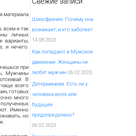
Свежие записи
с
я материала
к
Шизофрения. Почему она
:
, всем и так
возникает, и кто заболеет
оны личных
14.08.2023
е варианты,
, и нечего.
Как попадают в Мужское
движение. Женщины не
ячешься при
любят мужчин
06.02.2023
ть. Мужчины
отсеивай. В
Детерминизм. Есть ли у
 чаще всего
чин, готовых
человека воля, или
точно много
полученных
будущее
ают. Именно
предопределено?
знавать, но
к.
06.02.2023