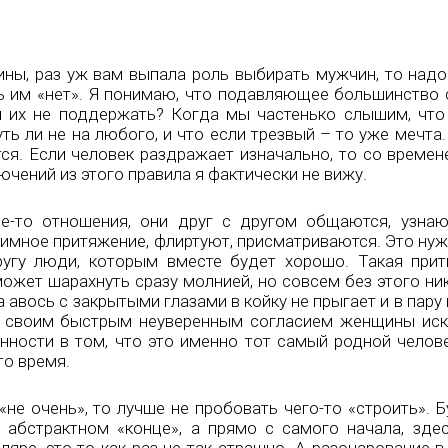
ины, раз уж вам выпала роль выбирать мужчин, то надо
ь им «нет». Я понимаю, что подавляющее большинство с
 их не поддержать? Когда мы частенько слышим, что 
ть ли не на любого, и что если трезвый – то уже мечта.
тся. Если человек раздражает изначально, то со времен
чений из этого правила я фактически не вижу.
ие-то отношения, они друг с другом общаются, узнаю
имное притяжение, флиртуют, присматриваются. Это нуж
угу люди, которым вместе будет хорошо. Такая при
может шарахнуть сразу молнией, но совсем без этого ни
на авось с закрытыми глазами в койку не прыгает и в пару 
т, своим быстрым неуверенным согласием женщины ис
енности в том, что это именно тот самый родной челов
то время.
 «не очень», то лучше не пробовать чего-то «строить». 
 абстрактном «конце», а прямо с самого начала, здес