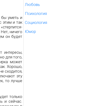
Любовь
Психология
 бы уметь и
 этим и так
Социология
«стерпится-
Юмор
 Нет, ничего
ем он будет
т интересы,
но для того,
тирка может
как. Хорошо,
не сходится,
ключают эту
ек, то лучше
Будет только
ь и сейчас.