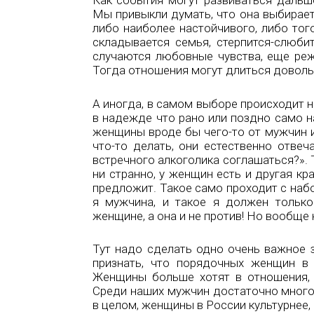
Как события могут развиваться дальше
Мы привыкли думать, что она выбирает
либо наиболее настойчивого, либо тог
складывается семья, стерпится-слюбит
случаются любовные чувства, еще ре
Тогда отношения могут длиться довольн
А иногда, в самом выборе происходит н
в надежде что рано или поздно само н
женщины вроде бы чего-то от мужчин и 
что-то делать, они естественно отвеч
встречного алкоголика соглашаться?». Т
ни странно, у женщин есть и другая кр
предложит. Такое само проходит с набо
я мужчина, и такое я должен тольк
женщине, а она и не против! Но вообще 
Тут надо сделать одно очень важное з
признать, что порядочных женщин в
Женщины больше хотят в отношения, 
Среди наших мужчин достаточно много 
в целом, женщины в России культурнее, 