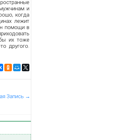
пространные
 мужчинам и
рошо, когда
щинах лежит
ин помощи в
приходовать
бы их тоже
то другого.
ая Запись
→