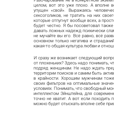
Разочарование не в конкретном экземпл
целом, вот это уже плохо. А вполне в
упущен «свой». Выражаясь человече
сексоголиков, не тратить на них свое
которые отпугнут вообще всех, а прост
будет честно. Я бы посоветовал также
давать ложных надежд психически сла
не мучайте вы его. Всё равно, всё раз
основном только негатива и страданий
какая-то общая культура любви и отнош
И сразу же возникает следующий вопро
от плохеньких? Здесь надо понимать, 
подряд женщинам. Не надо ждать пре
территории поисков и самим быть актив
в крайности. Хорошим мужчинам тоже
своих фильтров на оптимальные значе
условиях. Понимать, что свободный мо
интеллектом Эйнштейна, для современно
точно не хватит. А вот если походить 
можно будет отыскать вполне себе при