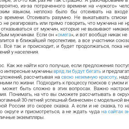
яре, это-то как раз не так страшно. А разочарование 
ероятно, из-за потраченного времени на «чужого» чело
ским языком, неплохо было бы отсеивать на входе
го времени. Отсеивать разумно. Не выкатывать списки 
о не реагировать или прямо говорить, что мужчина не н
 отказываться от мужчин, которые не вызывают никаких
бым мужчинам. Если он «
омега
», и вот вообще никак не 
валится в ближайшей перспективе, а все участники союз
. Всё так и происходит, и будет продолжаться, пока не
ений у населения.
с. Как же найти кого получше, если предложения посту
что интересные мужчины
вряд ли будут бегать
и предлагат
дложений, рассчитывая на
свою неземную красоту
, над
ными по жизни. Подходить к процессу поисков с умом и
 может быть сложно в этих вопросах. Важно настрои
ния. Понимать, на что вы сможете рассчитывать в окр
ногамный 30-летний успешный бизнесмен с модельной в
й России это скорее сказка. А если и не сказка, то н
по округе и присмотреться, а не ждать чуда
на сайтах з
личные экземпляры.