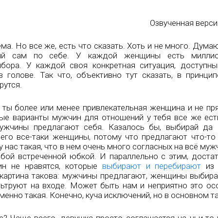
Озвученная верси
а. Но все же, есть что сказать. Хоть и не много. Думаю
упый сам по себе. У каждой женщины есть милли
бора. У каждой своя конкретная ситуация, доступны
 голове. Так что, объективно тут сказать, в принципе
рутся.
ли ты более или менее привлекательная женщина и не пр
ные варианты мужчин для отношений у тебя все же ес
ужчины предлагают себя. Казалось бы, выбирай да 
его все-таки женщины, потому что предлагают что-то
нас такая, что в нем очень много согласных на всё муж
юбой встреченной юбкой. И параллельно с этим, доста
н не нравятся, которые
выбирают и перебирают
из 
 картина такова: мужчины предлагают, женщины выбир
ьтруют на входе. Может быть нам и неприятно это осо
енно такая. Конечно, куча исключений, но в основном та