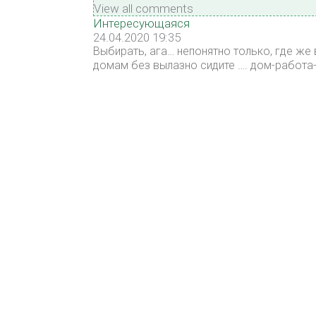
View all comments
Интересующаяся
24.04.2020 19:35
Выбирать, ага… непонятно только, где же 
домам без вылазно сидите …. дом-работа