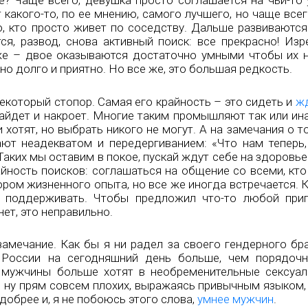
? Чаще всего, девушка просто соглашается на чьи-то 
 какого-то, по ее мнению, самого лучшего, но чаще все
о, кто просто живет по соседству. Дальше развиваются
ся, развод, снова активный поиск: все прекрасно! Изр
же – двое оказываются достаточно умными чтобы их н
о долго и приятно. Но все же, это большая редкость.
екоторый стопор. Самая его крайность – это сидеть и
жд
айдет и накроет. Многие таким промышляют так или инач
хотят, но выбрать никого не могут. А на замечания о т
ают неадекватом и передергиванием: «Что нам теперь,
аких мы оставим в покое, пускай ждут себе на здоровье.
айность поисков: соглашаться на общение со всеми, кто
ром жизненного опыта, но все же иногда встречается. 
о поддерживать. Чтобы предложил что-то любой при
нет, это неправильно.
амечание. Как бы я ни радел за своего гендерного бра
 России на сегодняшний день больше, чем порядочн
мужчины больше хотят в необременительные сексуал
ну прям совсем плохих, выражаясь привычным языком, 
добрее и, я не побоюсь этого слова,
умнее мужчин
.