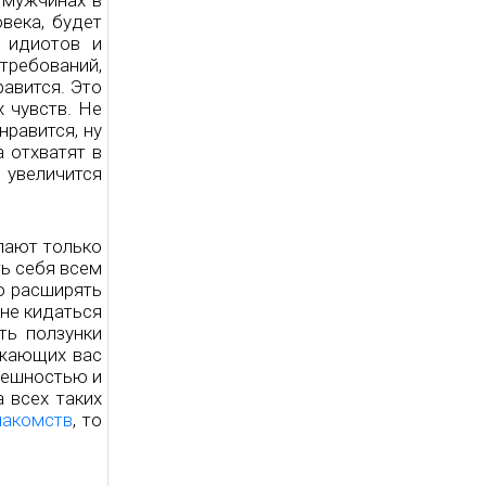
в мужчинах в
века, будет
 идиотов и
требований,
равится. Это
 чувств. Не
нравится, ну
а отхватят в
 увеличится
пают только
ь себя всем
о расширять
 не кидаться
ть ползунки
ужающих вас
нешностью и
а всех таких
накомств
, то