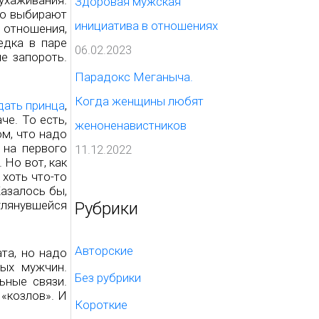
ухаживания.
Здоровая мужская
го выбирают
инициатива в отношениях
 отношения,
едка в паре
06.02.2023
е запороть.
Парадокс Меганыча.
Когда женщины любят
ать принца
,
е. То есть,
женоненавистников
ом, что надо
 на первого
11.12.2022
 Но вот, как
 хоть что-то
Казалось бы,
глянувшейся
Рубрики
Авторские
та, но надо
ых мужчин.
Без рубрики
ьные связи.
«козлов». И
Короткие